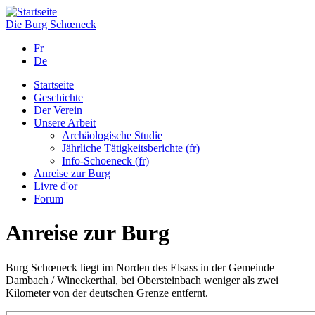
Direkt
zum
Die Burg Schœneck
Inhalt
Fr
De
Startseite
Geschichte
Navigation
Der Verein
principale
Unsere Arbeit
Archäologische Studie
Jährliche Tätigkeitsberichte (fr)
Info-Schoeneck (fr)
Anreise zur Burg
Livre d'or
Forum
Anreise zur Burg
Burg Schœneck liegt im Norden des Elsass in der Gemeinde
Dambach / Wineckerthal, bei Obersteinbach weniger als zwei
Kilometer von der deutschen Grenze entfernt.